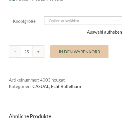
Knopfgröße

Auswahl aufheben
IN DEN WARENKORB
Büffelhornknopf
Casual
Menge
Artikelnummer:
4003 nougat
Kategorien:
CASUAL
,
Echt Büffelhorn
Ähnliche Produkte
AUSFÜHRUNG