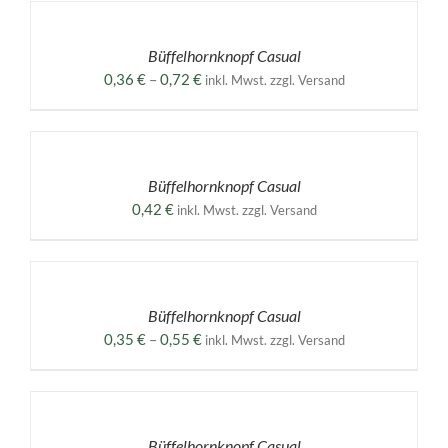
WÄHLEN
DIESES
/
PRODUKT
DETAILS
Büffelhornknopf Casual
WEIST
MEHRERE
Preisspanne:
0,36
€
–
0,72
€
inkl. Mwst. zzgl. Versand
VARIANTEN
0,36 €
AUF.
AUSFÜHRUNG
bis
DIE
WÄHLEN
0,72 €
OPTIONEN
DIESES
/
KÖNNEN
PRODUKT
DETAILS
Büffelhornknopf Casual
AUF
WEIST
DER
MEHRERE
0,42
€
inkl. Mwst. zzgl. Versand
PRODUKTSEITE
VARIANTEN
GEWÄHLT
AUF.
AUSFÜHRUNG
WERDEN
DIE
WÄHLEN
OPTIONEN
DIESES
/
KÖNNEN
PRODUKT
DETAILS
Büffelhornknopf Casual
AUF
WEIST
DER
MEHRERE
Preisspanne:
0,35
€
–
0,55
€
inkl. Mwst. zzgl. Versand
PRODUKTSEITE
VARIANTEN
0,35 €
GEWÄHLT
AUF.
AUSFÜHRUNG
bis
WERDEN
DIE
WÄHLEN
0,55 €
OPTIONEN
DIESES
/
KÖNNEN
PRODUKT
DETAILS
Büffelhornknopf Casual
AUF