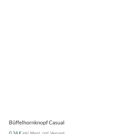
Büffelhornknopf Casual
0,34
€
inkl. Mwst. zzgl. Versand