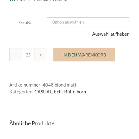
Größe

Auswahl aufheben
IN DEN WARENKORB
Büffelhornknopf
Casual
Menge
Artikelnummer:
4048 blond matt
Kategorien:
CASUAL
,
Echt Büffelhorn
Ähnliche Produkte
AUSFÜHRUNG