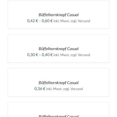
WÄHLEN
DIESES
/
PRODUKT
DETAILS
Büffelhornknopf Casual
WEIST
MEHRERE
Preisspanne:
0,42
€
–
0,60
€
inkl. Mwst. zzgl. Versand
VARIANTEN
0,42 €
AUF.
AUSFÜHRUNG
bis
DIE
WÄHLEN
0,60 €
OPTIONEN
DIESES
/
KÖNNEN
PRODUKT
DETAILS
Büffelhornknopf Casual
AUF
WEIST
DER
MEHRERE
Preisspanne:
0,30
€
–
0,40
€
inkl. Mwst. zzgl. Versand
PRODUKTSEITE
VARIANTEN
0,30 €
GEWÄHLT
AUF.
AUSFÜHRUNG
bis
WERDEN
DIE
WÄHLEN
0,40 €
OPTIONEN
DIESES
/
KÖNNEN
PRODUKT
DETAILS
Büffelhornknopf Casual
AUF
WEIST
DER
MEHRERE
0,36
€
inkl. Mwst. zzgl. Versand
PRODUKTSEITE
VARIANTEN
GEWÄHLT
AUF.
AUSFÜHRUNG
WERDEN
DIE
WÄHLEN
OPTIONEN
DIESES
/
KÖNNEN
PRODUKT
DETAILS
Büffelhornknopf Casual
AUF