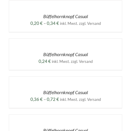
WÄHLEN
DIESES
/
PRODUKT
DETAILS
Büffelhornknopf Casual
WEIST
MEHRERE
Preisspanne:
0,20
€
–
0,34
€
inkl. Mwst. zzgl. Versand
VARIANTEN
0,20 €
AUF.
AUSFÜHRUNG
bis
DIE
WÄHLEN
0,34 €
OPTIONEN
DIESES
/
KÖNNEN
PRODUKT
DETAILS
Büffelhornknopf Casual
AUF
WEIST
DER
MEHRERE
0,24
€
inkl. Mwst. zzgl. Versand
PRODUKTSEITE
VARIANTEN
GEWÄHLT
AUF.
AUSFÜHRUNG
WERDEN
DIE
WÄHLEN
OPTIONEN
DIESES
/
KÖNNEN
PRODUKT
DETAILS
Büffelhornknopf Casual
AUF
WEIST
DER
MEHRERE
Preisspanne:
0,36
€
–
0,72
€
inkl. Mwst. zzgl. Versand
PRODUKTSEITE
VARIANTEN
0,36 €
GEWÄHLT
AUF.
AUSFÜHRUNG
bis
WERDEN
DIE
WÄHLEN
0,72 €
OPTIONEN
DIESES
/
KÖNNEN
PRODUKT
DETAILS
Büffelhornknopf Casual
AUF