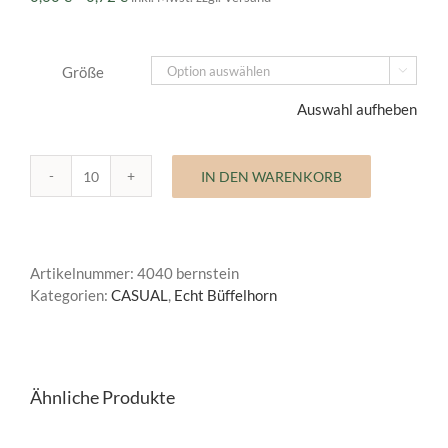
0,60 €
bis
0,72 €
Größe

Auswahl aufheben
IN DEN WARENKORB
Büffelhornknopf
Casual
Menge
Artikelnummer:
4040 bernstein
Kategorien:
CASUAL
,
Echt Büffelhorn
Ähnliche Produkte
AUSFÜHRUNG