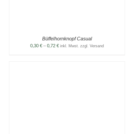
Büffelhornknopf Casual
Preisspanne:
0,30
€
–
0,72
€
inkl. Mwst. zzgl. Versand
0,30 €
bis
0,72 €