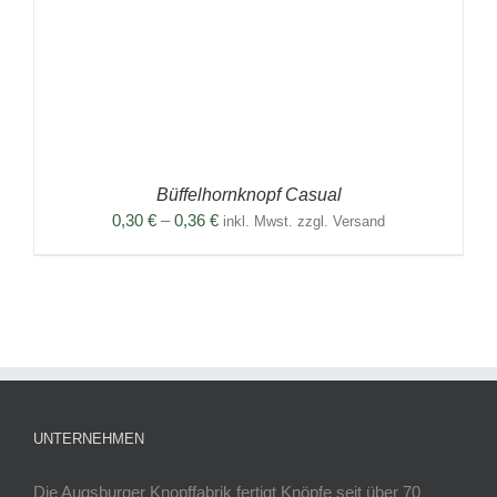
Büffelhornknopf Casual
Preisspanne:
0,30
€
–
0,36
€
inkl. Mwst. zzgl. Versand
0,30 €
bis
0,36 €
UNTERNEHMEN
Die Augsburger Knopffabrik fertigt Knöpfe seit über 70