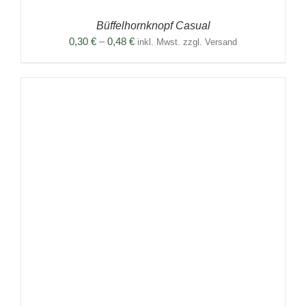
Büffelhornknopf Casual
Preisspanne:
0,30
€
–
0,48
€
inkl. Mwst. zzgl. Versand
0,30 €
bis
0,48 €