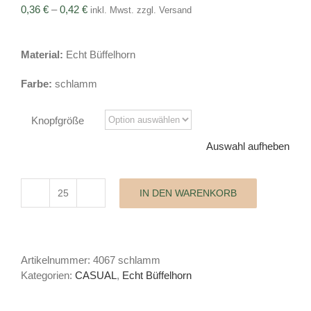
Preisspanne:
0,36
€
–
0,42
€
inkl. Mwst. zzgl. Versand
0,36 €
bis
Material:
Echt Büffelhorn
0,42 €
Farbe:
schlamm
Knopfgröße
Auswahl aufheben
IN DEN WARENKORB
Büffelhornknopf
Casual
Menge
Artikelnummer:
4067 schlamm
Kategorien:
CASUAL
,
Echt Büffelhorn