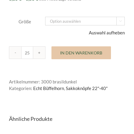
0,35 €
bis
0,55 €
Größe

Auswahl aufheben
IN DEN WARENKORB
Büffelhornknopf
Classic
Menge
Artikelnummer:
3000 brasildunkel
Kategorien:
Echt Büffelhorn
,
Sakkoknöpfe 22"-40"
Ähnliche Produkte
AUSFÜHRUNG