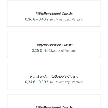
WÄHLEN
DIESES
/
PRODUKT
DETAILS
Büffelhornknopf Classic
WEIST
MEHRERE
Preisspanne:
0,36
€
–
0,48
€
inkl. Mwst. zzgl. Versand
VARIANTEN
0,36 €
AUF.
AUSFÜHRUNG
bis
DIE
WÄHLEN
0,48 €
OPTIONEN
DIESES
/
KÖNNEN
PRODUKT
DETAILS
Büffelhornknopf Classic
AUF
WEIST
DER
MEHRERE
0,35
€
inkl. Mwst. zzgl. Versand
PRODUKTSEITE
VARIANTEN
GEWÄHLT
AUF.
AUSFÜHRUNG
WERDEN
DIE
WÄHLEN
OPTIONEN
DIESES
/
KÖNNEN
PRODUKT
DETAILS
Kunst und Imitatknöpfe Classic
AUF
WEIST
DER
MEHRERE
Preisspanne:
0,24
€
–
0,30
€
inkl. Mwst. zzgl. Versand
PRODUKTSEITE
VARIANTEN
0,24 €
GEWÄHLT
AUF.
AUSFÜHRUNG
bis
WERDEN
DIE
WÄHLEN
0,30 €
OPTIONEN
DIESES
/
KÖNNEN
PRODUKT
DETAILS
Büffelhornknopf Classic
AUF