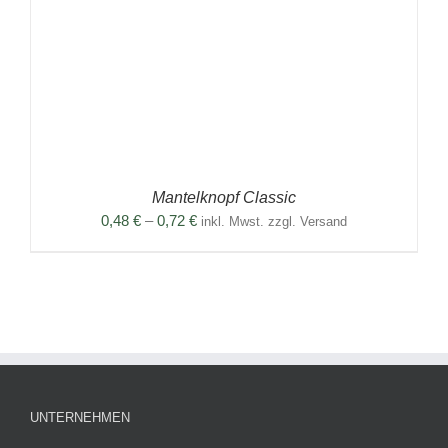
Mantelknopf Classic
Preisspanne:
0,48
€
–
0,72
€
inkl. Mwst. zzgl. Versand
0,48 €
bis
0,72 €
UNTERNEHMEN