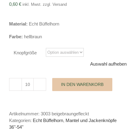
0,60
€
inkl. Mwst. zzgl. Versand
Material:
Echt Büffelhorn
Farbe:
hellbraun
Knopfgröße
Auswahl aufheben
IN DEN WARENKORB
Büffelhornknopf
Classic
Menge
Artikelnummer:
3003 beigebraungefleckt
Kategorien:
Echt Büffelhorn
,
Mantel und Jackenknöpfe
36"-54"