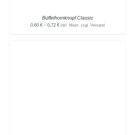
Büffelhornknopf Classic
Preisspanne:
0,60
€
–
0,72
€
inkl. Mwst. zzgl. Versand
0,60 €
bis
0,72 €