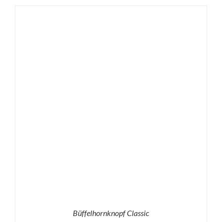
bis
0,36 €
Büffelhornknopf Classic