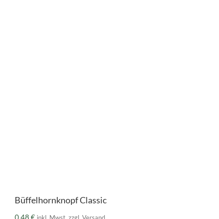
Büffelhornknopf Classic
0,48
€
inkl. Mwst. zzgl. Versand