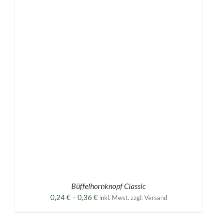
Büffelhornknopf Classic
Preisspanne:
0,24
€
–
0,36
€
inkl. Mwst. zzgl. Versand
0,24 €