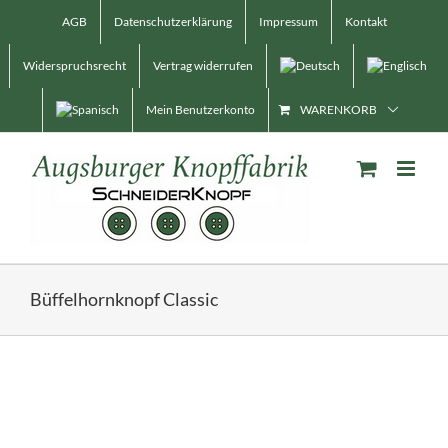
Skip
AGB
Datenschutzerklärung
Impressum
Kontakt
to
content
Widerspruchsrecht
Vertrag widerrufen
Mein Benutzerkonto
WARENKORB
Büffelhornknopf Classic