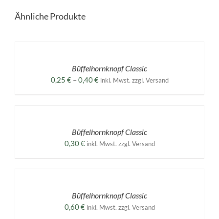
Ähnliche Produkte
AUSFÜHRUNG
WÄHLEN
DIESES
/
PRODUKT
DETAILS
Büffelhornknopf Classic
WEIST
MEHRERE
Preisspanne:
0,25
€
–
0,40
€
inkl. Mwst. zzgl. Versand
VARIANTEN
0,25 €
AUF.
AUSFÜHRUNG
bis
DIE
WÄHLEN
0,40 €
OPTIONEN
DIESES
/
KÖNNEN
PRODUKT
DETAILS
Büffelhornknopf Classic
AUF
WEIST
DER
MEHRERE
0,30
€
inkl. Mwst. zzgl. Versand
PRODUKTSEITE
VARIANTEN
GEWÄHLT
AUF.
AUSFÜHRUNG
WERDEN
DIE
WÄHLEN
OPTIONEN
DIESES
/
KÖNNEN
PRODUKT
DETAILS
Büffelhornknopf Classic
AUF
WEIST
DER
MEHRERE
0,60
€
inkl. Mwst. zzgl. Versand
PRODUKTSEITE
VARIANTEN