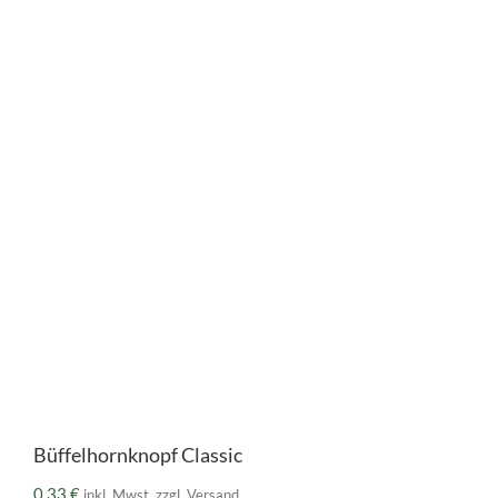
Büffelhornknopf Classic
0,33
€
inkl. Mwst. zzgl. Versand