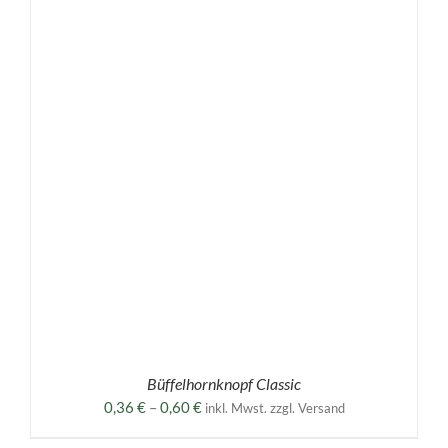
Büffelhornknopf Classic
Preisspanne:
0,36
€
–
0,60
€
inkl. Mwst. zzgl. Versand
0,36 €