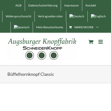
Skip
AGB
Datenschutzerklärung
Impressum
Kontakt
to
content
Widerspruchsrecht
Vertrag widerrufen
Mein Benutzerkonto
WARENKORB
Büffelhornknopf Classic