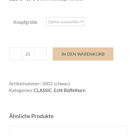
0,25 €
bis
0,40 €
Knopfgröße
IN DEN WARENKORB
Büffelhornknopf
Classic
Menge
Artikelnummer:
3002 schwarz
Kategorien:
CLASSIC
,
Echt Büffelhorn
Ähnliche Produkte