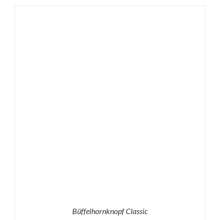
bis
0,60 €
Büffelhornknopf Classic