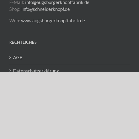
E-Mail:
info@augsburgerknopffabrik.de
Shop:
info@schneiderknopf.de
Web:
www.augsburgerknopffabrik.de
RECHTLICHES
AGB
Datenschutzerklärung
Impressum
Kontakt
Widerspruchsrecht
Vertrag widerrufen