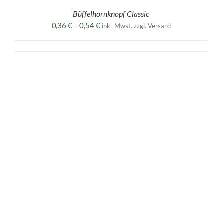
Büffelhornknopf Classic
Preisspanne:
0,36
€
–
0,54
€
inkl. Mwst. zzgl. Versand
0,36 €
bis
0,54 €