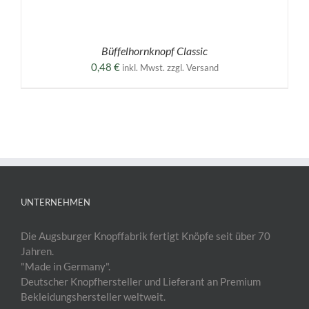
Büffelhornknopf Classic
0,48
€
inkl. Mwst. zzgl. Versand
UNTERNEHMEN
Die Augsburger Knopffabrik fertigt Knöpfe seit über 70
Jahren.
"Made in Germany".
Deutscher Knopfhersteller und Lieferant an Premium
Bekleidungshersteller weltweit.