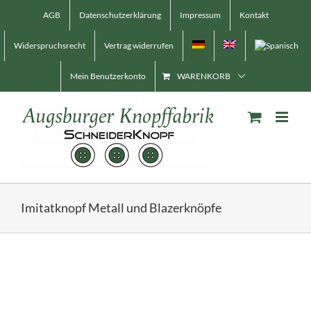
Skip
AGB
Datenschutzerklärung
Impressum
Kontakt
to
content
Widerspruchsrecht
Vertrag widerrufen
Mein Benutzerkonto
WARENKORB
Imitatknopf Metall und Blazerknöpfe