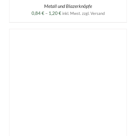
Metall und Blazerknöpfe
Preisspanne:
0,84
€
–
1,20
€
inkl. Mwst. zzgl. Versand
0,84 €
bis
1,20 €