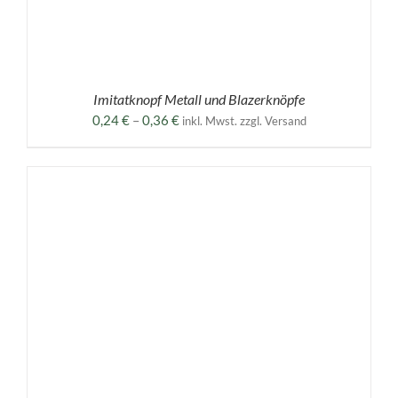
Imitatknopf Metall und Blazerknöpfe
Preisspanne:
0,24
€
–
0,36
€
inkl. Mwst. zzgl. Versand
0,24 €
bis
0,36 €