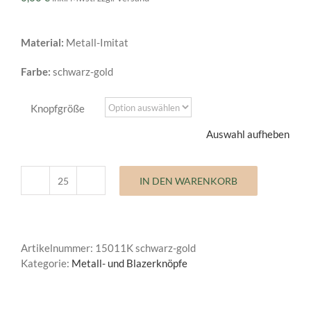
Material:
Metall-Imitat
Farbe:
schwarz-gold
Knopfgröße
Auswahl aufheben
IN DEN WARENKORB
Imitatknopf
Metall
und
Blazerknöpfe
Artikelnummer:
15011K schwarz-gold
Menge
Kategorie:
Metall- und Blazerknöpfe