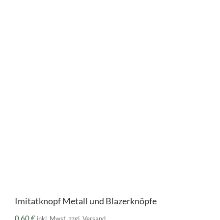
Imitatknopf Metall und Blazerknöpfe
0,60
€
inkl. Mwst. zzgl. Versand