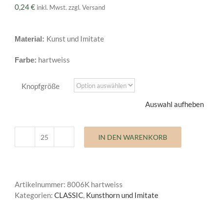
0,24
€
inkl. Mwst. zzgl. Versand
Kunst und Imitate
Material:
hartweiss
Farbe:
Knopfgröße
Auswahl aufheben
IN DEN WARENKORB
Kunst
und
Imitatknöpfe
Classic
Artikelnummer:
8006K hartweiss
Menge
Kategorien:
CLASSIC
,
Kunsthorn und Imitate