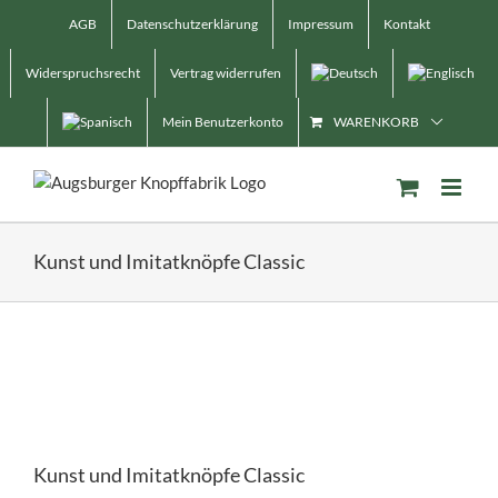
Skip
AGB
Datenschutzerklärung
Impressum
Kontakt
to
content
Widerspruchsrecht
Vertrag widerrufen
Mein Benutzerkonto
WARENKORB
Kunst und Imitatknöpfe Classic
Kunst und Imitatknöpfe Classic