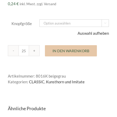
0,24
€
inkl. Mwst. zzgl. Versand
Knopfgröße

Auswahl aufheben
IN DEN WARENKORB
Kunst
und
Imitatknöpfe
Classic
Artikelnummer:
8016K beigegrau
Menge
Kategorien:
CLASSIC
,
Kunsthorn und Imitate
Ähnliche Produkte