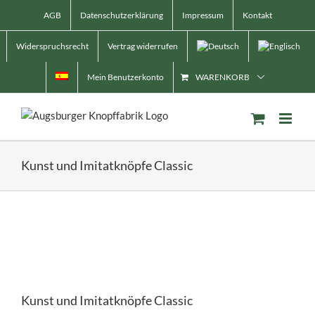
Skip
AGB
Datenschutzerklärung
Impressum
Kontakt
to
content
Widerspruchsrecht
Vertrag widerrufen
Mein Benutzerkonto
WARENKORB
Kunst und Imitatknöpfe Classic
Kunst und Imitatknöpfe Classic