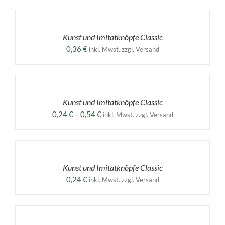
AUSFÜHRUNG
WÄHLEN
DIESES
/
PRODUKT
DETAILS
Kunst und Imitatknöpfe Classic
WEIST
MEHRERE
0,36
€
inkl. Mwst. zzgl. Versand
VARIANTEN
AUF.
AUSFÜHRUNG
DIE
WÄHLEN
OPTIONEN
DIESES
/
KÖNNEN
PRODUKT
DETAILS
Kunst und Imitatknöpfe Classic
AUF
WEIST
DER
MEHRERE
Preisspanne:
0,24
€
–
0,54
€
inkl. Mwst. zzgl. Versand
PRODUKTSEITE
VARIANTEN
0,24 €
GEWÄHLT
AUF.
AUSFÜHRUNG
bis
WERDEN
DIE
WÄHLEN
0,54 €
OPTIONEN
DIESES
/
KÖNNEN
PRODUKT
DETAILS
Kunst und Imitatknöpfe Classic
AUF
WEIST
DER
MEHRERE
0,24
€
inkl. Mwst. zzgl. Versand
PRODUKTSEITE
VARIANTEN
GEWÄHLT
AUF.
AUSFÜHRUNG
WERDEN
DIE
WÄHLEN
OPTIONEN
DIESES
/
KÖNNEN