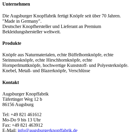
Die
bis
Unternehmen
Optionen
0,54 €
können
Die Augsburger Knopffabrik fertigt Knöpfe seit über 70 Jahren.
auf
"Made in Germany".
der
Deutscher Knopfhersteller und Lieferant an Premium
Produktseite
Bekleidungshersteller weltweit.
gewählt
werden
Produkte
Knöpfe aus Naturmaterialen, echte Büffelhornknöpfe, echte
Steinnussknöpfe, echte Hirschhornknöpfe, echte
Hornperlmuttknöpfe, hochwertige Kunststoff- und Polyesterknöpfe.
Knebel, Metall- und Blazerknöpfe, Verschlüsse
Kontakt
Augsburger Knopffabrik
Täfertinger Weg 12 b
86156 Augsburg
Tel: +49 821 461612
Mo-Do 9 bis 13 Uhr
Fax: +49 821 463912
E-Mail:
info@augsburgerknopffabrik.de