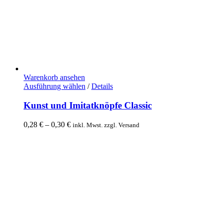
Warenkorb ansehen
Ausführung wählen
Dieses
/
Details
Produkt
weist
Kunst und Imitatknöpfe Classic
mehrere
Varianten
0,28
€
–
0,30
€
Preisspanne:
inkl. Mwst. zzgl. Versand
auf.
0,28 €
Die
bis
Optionen
0,30 €
können
auf
der
Produktseite
gewählt
werden