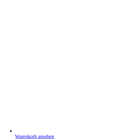
der
Produktseite
gewählt
werden
Warenkorb ansehen