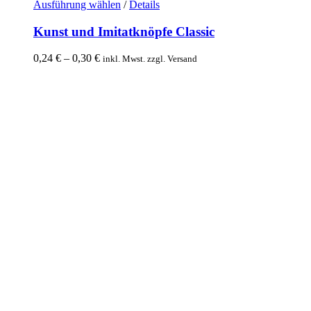
Ausführung wählen
Dieses
/
Details
Produkt
weist
Kunst und Imitatknöpfe Classic
mehrere
Varianten
0,24
€
–
0,30
€
Preisspanne:
inkl. Mwst. zzgl. Versand
auf.
0,24 €
Die
bis
Optionen
0,30 €
können
auf
der
Produktseite
gewählt
werden