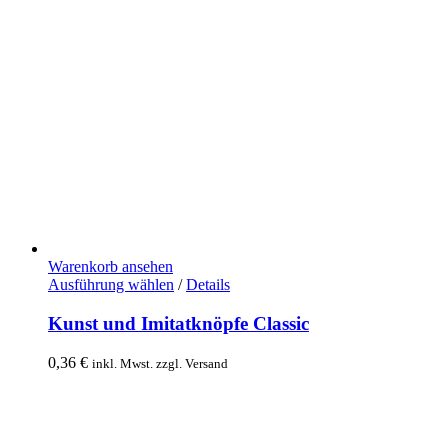
Warenkorb ansehen
Ausführung wählen
Dieses
/
Details
Produkt
weist
Kunst und Imitatknöpfe Classic
mehrere
Varianten
0,36
€
inkl. Mwst. zzgl. Versand
auf.
Die
Optionen
können
auf