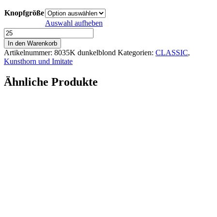
Knopfgröße
Auswahl aufheben
Kunst
und
In den Warenkorb
Imitatknöpfe
Artikelnummer:
8035K dunkelblond
Kategorien:
CLASSIC
,
Classic
Kunsthorn und Imitate
Menge
Ähnliche Produkte