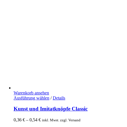
Warenkorb ansehen
Ausführung wählen
Dieses
/
Details
Produkt
weist
Kunst und Imitatknöpfe Classic
mehrere
Varianten
0,36
€
–
0,54
€
Preisspanne:
inkl. Mwst. zzgl. Versand
auf.
0,36 €