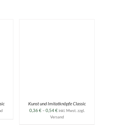
DIESES
N
/
PRODUKT
WEIST
MEHRERE
VARIANTEN
AUF.
DIE
OPTIONEN
KÖNNEN
AUF
sic
Kunst und Imitatknöpfe Classic
DER
Preisspanne:
0,36
€
–
0,54
€
nd
inkl. Mwst. zzgl.
PRODUKTSEITE
0,36 €
GEWÄHLT
Versand
WERDEN
bis
0,54 €