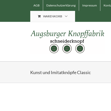
Skip
AGB
Datenschutzerklärung
Impressum
Konta
to
content
WARENKORB
Kunst und Imitatknöpfe Classic