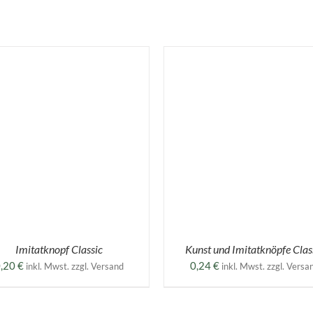
DIESES
AUSFÜHRUNG WÄHLEN
/
AUSFÜHRUNG WÄHLE
PRODUKT
DETAILS
DETAILS
WEIST
MEHRERE
VARIANTEN
AUF.
DIE
OPTIONEN
KÖNNEN
AUF
Imitatknopf Classic
Kunst und Imitatknöpfe Clas
DER
,20
€
0,24
€
inkl. Mwst. zzgl. Versand
inkl. Mwst. zzgl. Versa
E
PRODUKTSEITE
GEWÄHLT
WERDEN