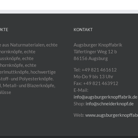
UKTE
KONTAKT
 aus Naturmaterialen, echte
Augsburger Knopffabrik
hornknöpfe, echte
Täfertinger Weg 12 b
ussknöpfe, echte
86156 Augsburg
hornknöpfe, echte
Tel: +49 821 461612
rlmuttknöpfe, hochwertige
Mo-Do 9 bis 13 Uhr
toff- und Polyesterknöpfe.
Fax: +49 821 463912
, Metall- und Blazerknöpfe,
E-Mail:
lüsse
info@augsburgerknopffabrik.de
Shop:
info@schneiderknopf.de
Web:
www.augsburgerknopffabr