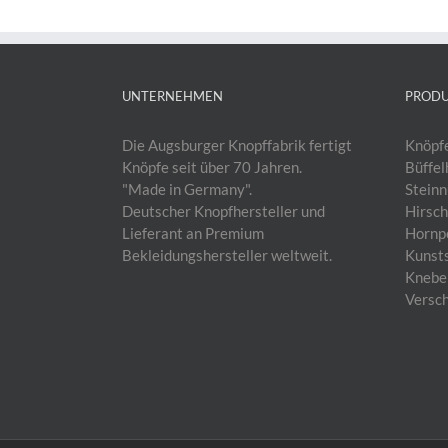
UNTERNEHMEN
PROD
Die Augsburger Knopffabrik fertigt
Knöpfe
Knöpfe seit über 70 Jahren.
Büffel
"Made in Germany".
Steinn
Deutscher Knopfhersteller und
Hirsch
Lieferant an Premium
Hornpe
Bekleidungshersteller weltweit.
Kunsts
Knebel
Versch