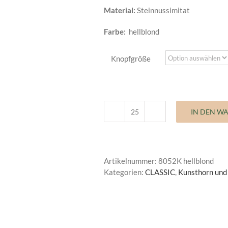
Material:
Steinnussimitat
Farbe:
hellblond
Knopfgröße
IN DEN W
Kunst
und
Imitatknöpfe
Classic
Artikelnummer:
8052K hellblond
Menge
Kategorien:
CLASSIC
,
Kunsthorn und