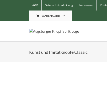
Skip
AGB
Datenschutzerklärung
Impressum
Konta
to
content
WARENKORB
Kunst und Imitatknöpfe Classic