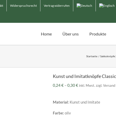
kt
Widerspruchsrecht
Vertrag widerrufen
Home
Über uns
Produkte
Startseite
Sakkoknöpfe 
Kunst und Imitatknöpfe Classic
Preisspanne:
0,24
€
–
0,30
€
inkl. Mwst. zzgl. Versand
0,24 €
bis
Material:
Kunst und Imitate
0,30 €
Farbe:
oliv