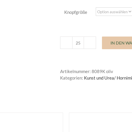
Knopfgröße
IN DEN W
Kunst
und
Imitatknöpfe
Classic
Artikelnummer:
8089K oliv
Menge
Kategorien:
Kunst und Urea/ Hornim