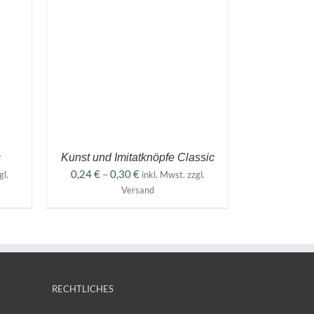
DIESES
N
/
PRODUKT
WEIST
MEHRERE
VARIANTEN
AUF.
DIE
OPTIONEN
KÖNNEN
AUF
c
Kunst und Imitatknöpfe Classic
DER
:
Preisspanne:
0,24
€
–
0,30
€
gl.
inkl. Mwst. zzgl.
PRODUKTSEITE
0,24 €
GEWÄHLT
Versand
WERDEN
bis
0,30 €
RECHTLICHES