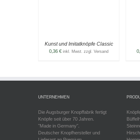
WEIST
WEIST
MEHRERE
MEHRERE
VARIANTEN
VARIANTEN
AUF.
AUF.
DIE
DIE
OPTIONEN
OPTIONEN
KÖNNEN
KÖNNEN
AUF
AUF
Kunst und Imitatknöpfe Classic
DER
DER
PRODUKTSEITE
PRODUKTSEI
0,36
€
0
inkl. Mwst. zzgl. Versand
GEWÄHLT
GEWÄHLT
WERDEN
WERDEN
UNTERNEHMEN
PROD
Die Augsburger Knopffabrik fertigt
Knöpfe
Knöpfe seit über 70 Jahren.
Büffel
"Made in Germany".
Steinn
Deutscher Knopfhersteller und
Hirsch
Lieferant an Premium
Hornpe