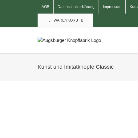
Skip
AGB
Datenschutzerklärung
Impressum
Kont
to
content
WARENKORB
Kunst und Imitatknöpfe Classic