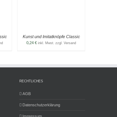
WEIST
MEHRERE
VARIANTEN
AUF.
DIE
OPTIONEN
KÖNNEN
AUF
ssic
Kunst und Imitatknöpfe Classic
DER
PRODUKTSEITE
0,24
€
nd
inkl. Mwst. zzgl. Versand
GEWÄHLT
WERDEN
RECHTLICHES
AGB
Datenschutzerklärung
Impressum