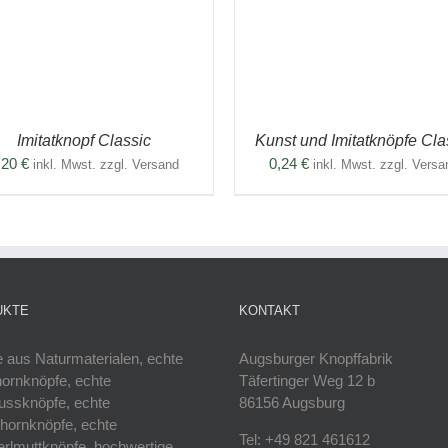
WEIST
MEHRERE
VARIANTEN
AUF.
DIE
OPTIONEN
KÖNNEN
AUF
Imitatknopf Classic
Kunst und Imitatknöpfe Cla
DER
TE
PRODUKTSEITE
,20
€
0,24
€
inkl. Mwst. zzgl. Versand
inkl. Mwst. zzgl. Versa
GEWÄHLT
WERDEN
UKTE
KONTAKT
 aus Naturmaterialen, echte
Augsburger Knopffabrik
hornknöpfe, echte
Täfertinger Weg 12 b
ussknöpfe, echte
86156 Augsburg
hornknöpfe, echte
Tel: +49 821 461612
rlmuttknöpfe, hochwertige