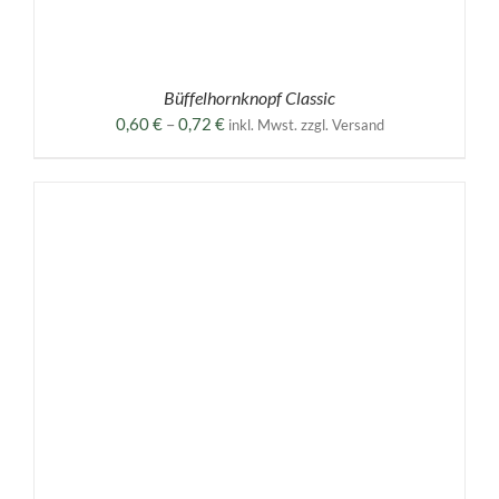
Büffelhornknopf Classic
Preisspanne:
0,60
€
–
0,72
€
inkl. Mwst. zzgl. Versand
0,60 €
bis
0,72 €