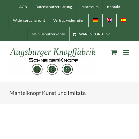
Skip
AGB
Datenschutzerklärung
Impressum
Kontakt
to
content
Widerspruchsrecht
Vertrag widerrufen
Mein Benutzerkonto
WARENKORB
Mantelknopf Kunst und Imitate