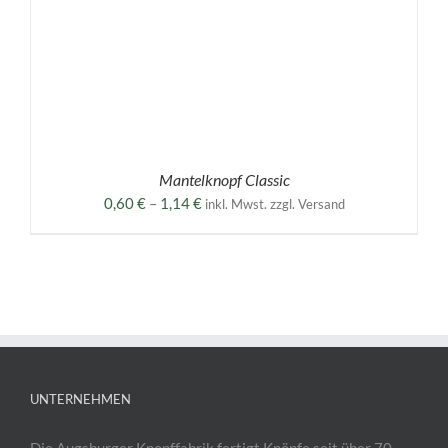
Mantelknopf Classic
Preisspanne:
0,60
€
–
1,14
€
inkl. Mwst. zzgl. Versand
0,60 €
bis
1,14 €
UNTERNEHMEN
Die Augsburger Knopffabrik fertigt Knöpfe seit über 70