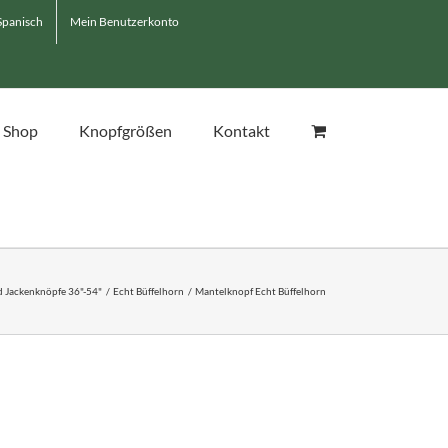
Mein Benutzerkonto
Shop
Knopfgrößen
Kontakt
 Jackenknöpfe 36"-54"
Echt Büffelhorn
Mantelknopf Echt Büffelhorn