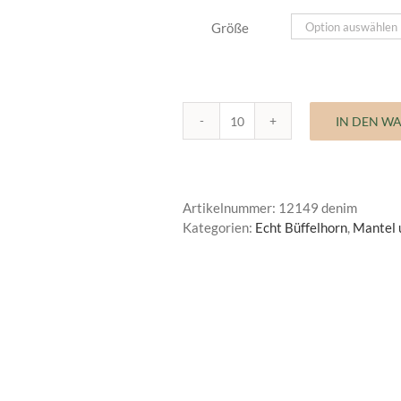
Größe
IN DEN W
Mantelknopf
Echt
Büffelhorn
Menge
Artikelnummer:
12149 denim
Kategorien:
Echt Büffelhorn
,
Mantel 