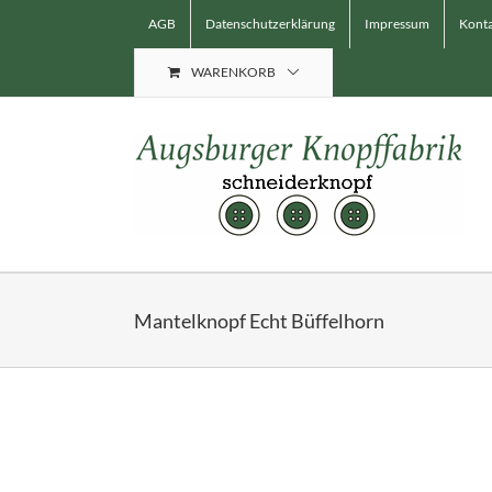
Skip
AGB
Datenschutzerklärung
Impressum
Konta
to
content
WARENKORB
Mantelknopf Echt Büffelhorn