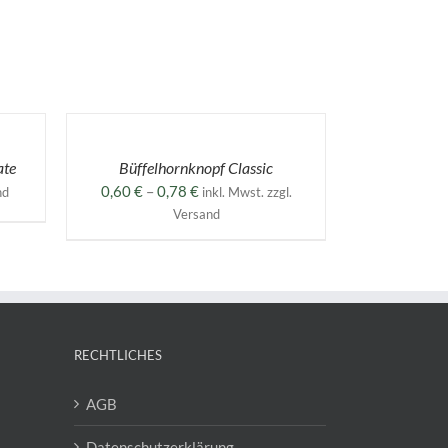
AUSFÜHRUNG
WÄHLEN
DIESES
/
PRODUKT
DETAILS
ate
Büffelhornknopf Classic
WEIST
MEHRERE
Preisspanne:
0,60
€
–
0,78
€
nd
inkl. Mwst. zzgl.
VARIANTEN
0,60 €
Versand
AUF.
bis
DIE
0,78 €
OPTIONEN
KÖNNEN
AUF
DER
PRODUKTSEITE
GEWÄHLT
RECHTLICHES
WERDEN
AGB
Datenschutzerklärung