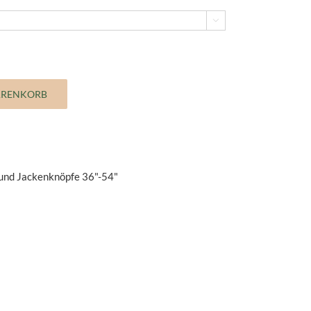

ARENKORB
und Jackenknöpfe 36"-54"