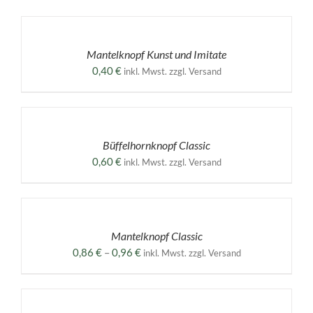
AUSFÜHRUNG
WÄHLEN
DIESES
/
PRODUKT
DETAILS
Mantelknopf Kunst und Imitate
WEIST
MEHRERE
0,40
€
inkl. Mwst. zzgl. Versand
VARIANTEN
AUF.
AUSFÜHRUNG
DIE
WÄHLEN
OPTIONEN
DIESES
/
KÖNNEN
PRODUKT
DETAILS
Büffelhornknopf Classic
AUF
WEIST
DER
MEHRERE
0,60
€
inkl. Mwst. zzgl. Versand
PRODUKTSEITE
VARIANTEN
GEWÄHLT
AUF.
AUSFÜHRUNG
WERDEN
DIE
WÄHLEN
OPTIONEN
DIESES
/
KÖNNEN
PRODUKT
DETAILS
Mantelknopf Classic
AUF
WEIST
DER
MEHRERE
Preisspanne:
0,86
€
–
0,96
€
inkl. Mwst. zzgl. Versand
PRODUKTSEITE
VARIANTEN
0,86 €
GEWÄHLT
AUF.
AUSFÜHRUNG
bis
WERDEN
DIE
WÄHLEN
0,96 €
OPTIONEN
DIESES
/