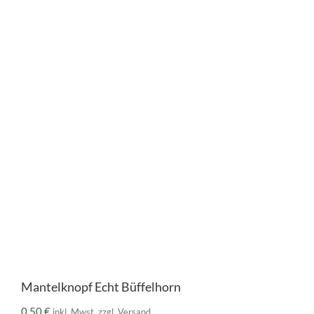
Mantelknopf Echt Büffelhorn
0,50
€
inkl. Mwst. zzgl. Versand