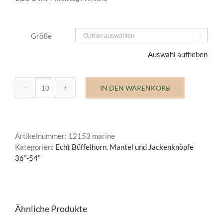
Größe

Auswahl aufheben
IN DEN WARENKORB
Mantelknopf
Echt
Büffelhorn
Menge
Artikelnummer:
12153 marine
Kategorien:
Echt Büffelhorn
,
Mantel und Jackenknöpfe
36"-54"
Ähnliche Produkte