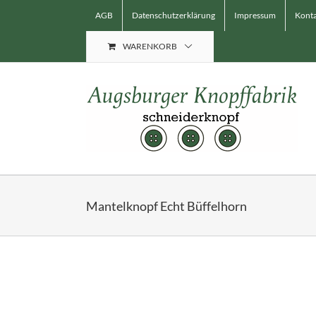
Skip
AGB
Datenschutzerklärung
Impressum
Konta
to
content
WARENKORB
Mantelknopf Echt Büffelhorn