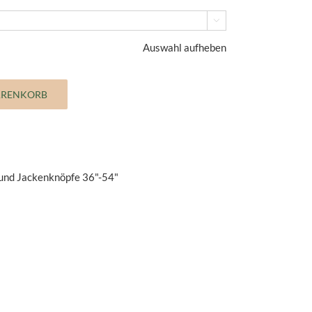

Auswahl aufheben
ARENKORB
und Jackenknöpfe 36"-54"