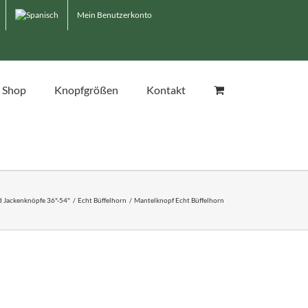
Mein Benutzerkonto
Shop
Knopfgrößen
Kontakt
 Jackenknöpfe 36"-54"
Echt Büffelhorn
Mantelknopf Echt Büffelhorn