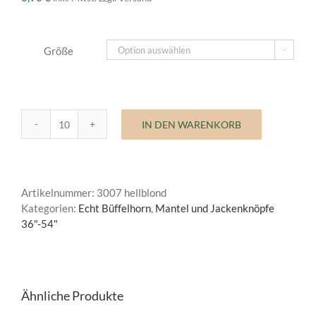
Größe

IN DEN WARENKORB
Mantelknopf
Echt
Büffelhorn
Classic
Artikelnummer:
3007 hellblond
Menge
Kategorien:
Echt Büffelhorn
,
Mantel und Jackenknöpfe
36"-54"
Ähnliche Produkte