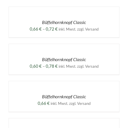
AUSFÜHRUNG
WÄHLEN
DIESES
/
PRODUKT
DETAILS
Büffelhornknopf Classic
WEIST
MEHRERE
Preisspanne:
0,66
€
–
0,72
€
inkl. Mwst. zzgl. Versand
VARIANTEN
0,66 €
AUF.
AUSFÜHRUNG
bis
DIE
WÄHLEN
0,72 €
OPTIONEN
DIESES
/
KÖNNEN
PRODUKT
DETAILS
Büffelhornknopf Classic
AUF
WEIST
DER
MEHRERE
Preisspanne:
0,60
€
–
0,78
€
inkl. Mwst. zzgl. Versand
PRODUKTSEITE
VARIANTEN
0,60 €
GEWÄHLT
AUF.
AUSFÜHRUNG
bis
WERDEN
DIE
WÄHLEN
0,78 €
OPTIONEN
DIESES
/
KÖNNEN
PRODUKT
DETAILS
Büffelhornknopf Classic
AUF
WEIST
DER
MEHRERE
0,66
€
inkl. Mwst. zzgl. Versand
PRODUKTSEITE
VARIANTEN
GEWÄHLT
AUF.
AUSFÜHRUNG
WERDEN
DIE
WÄHLEN
OPTIONEN
DIESES
/