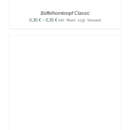
Büffelhornknopf Classic
Preisspanne:
0,30
€
–
0,35
€
inkl. Mwst. zzgl. Versand
0,30 €
bis
0,35 €