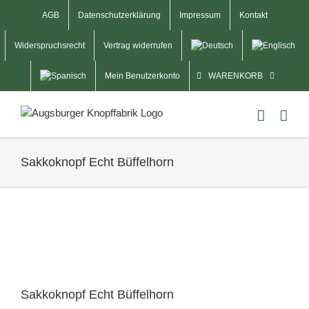
Skip
AGB
Datenschutzerklärung
Impressum
Kontakt
to
content
Widerspruchsrecht
Vertrag widerrufen
Mein Benutzerkonto
WARENKORB
Sakkoknopf Echt Büffelhorn
Sakkoknopf Echt Büffelhorn