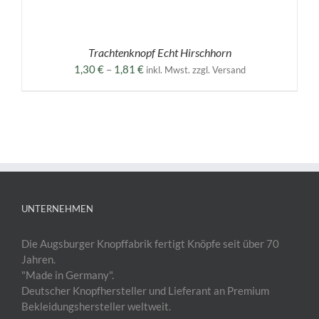
Trachtenknopf Echt Hirschhorn
Preisspanne:
1,30
€
–
1,81
€
inkl. Mwst. zzgl. Versand
1,30 €
bis
1,81 €
UNTERNEHMEN
Die Augsburger Knopffabrik fertigt Knöpfe seit über 70
Jahren.
"Made in Germany".
Deutscher Knopfhersteller und Lieferant an Premium
Bekleidungshersteller weltweit.