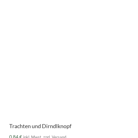
Trachten und Dirndlknopf
0,84
€
inkl. Mwst. zzgl. Versand