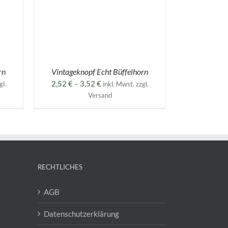
WEIST
MEHRERE
VARIANTEN
AUF.
DIE
OPTIONEN
KÖNNEN
AUF
rn
Vintageknopf Echt Büffelhorn
DER
:
Preisspanne:
2,52
€
–
3,52
€
gl.
inkl. Mwst. zzgl.
PRODUKTSEITE
2,52 €
GEWÄHLT
Versand
WERDEN
bis
3,52 €
RECHTLICHES
AGB
Datenschutzerklärung