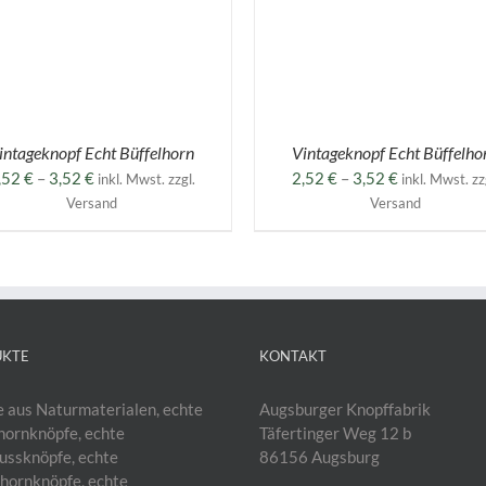
WEIST
MEHRERE
VARIANTEN
AUF.
DIE
OPTIONEN
KÖNNEN
AUF
intageknopf Echt Büffelhorn
Vintageknopf Echt Büffelho
DER
Preisspanne:
Preisspanne
,52
€
–
3,52
€
2,52
€
–
3,52
€
inkl. Mwst. zzgl.
inkl. Mwst. zz
E
PRODUKTSEITE
2,52 €
2,52 €
GEWÄHLT
Versand
Versand
WERDEN
bis
bis
3,52 €
3,52 €
UKTE
KONTAKT
 aus Naturmaterialen, echte
Augsburger Knopffabrik
hornknöpfe, echte
Täfertinger Weg 12 b
ussknöpfe, echte
86156 Augsburg
hornknöpfe, echte