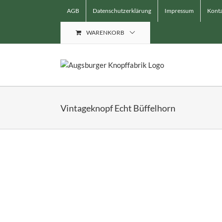
Skip
AGB
Datenschutzerklärung
Impressum
Konta
to
content
WARENKORB
Vintageknopf Echt Büffelhorn