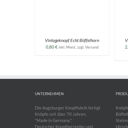
WEIST
WEIST
MEHRERE
MEHRERE
VARIANTEN
VARIANTEN
AUF.
AUF.
DIE
DIE
OPTIONEN
OPTIONEN
KÖNNEN
KÖNNEN
AUF
AUF
Vintageknopf Echt Büffelhorn
V
DER
DER
0,80
€
2
inkl. Mwst. zzgl. Versand
PRODUKTSEITE
PRODUKTSEIT
GEWÄHLT
GEWÄHLT
WERDEN
WERDEN
UNTERNEHMEN
PROD
Die Augsburger Knopffabrik fertigt
Knöpfe
Knöpfe seit über 70 Jahren.
Büffel
"Made in Germany".
Steinn
Deutscher Knopfhersteller und
Hirsch