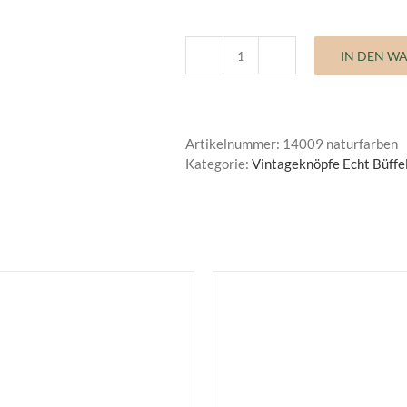
IN DEN W
Vintageknopf
Echt
Büffelhorn
Menge
Artikelnummer:
14009 naturfarben
Kategorie:
Vintageknöpfe Echt Büffe
DIESES
AUSFÜHRUNG WÄHLEN
/
AUSFÜHRUNG WÄHLE
PRODUKT
DETAILS
DETAILS