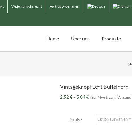
kt
Widerspruchsrecht
Vertrag widerrufen
Home
Über uns
Produkte
St
Vintageknopf Echt Büffelhorn
Preisspanne:
2,52
€
–
5,04
€
inkl. Mwst. zzgl. Versand
2,52 €
bis
5,04 €
Größe