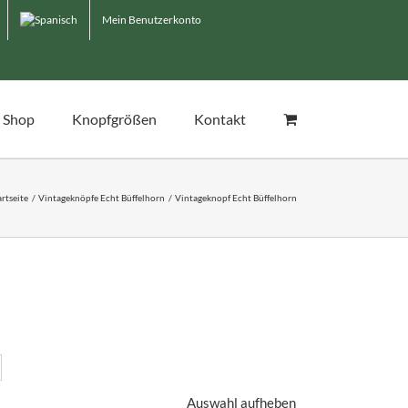
Mein Benutzerkonto
Shop
Knopfgrößen
Kontakt
artseite
Vintageknöpfe Echt Büffelhorn
Vintageknopf Echt Büffelhorn
Auswahl aufheben