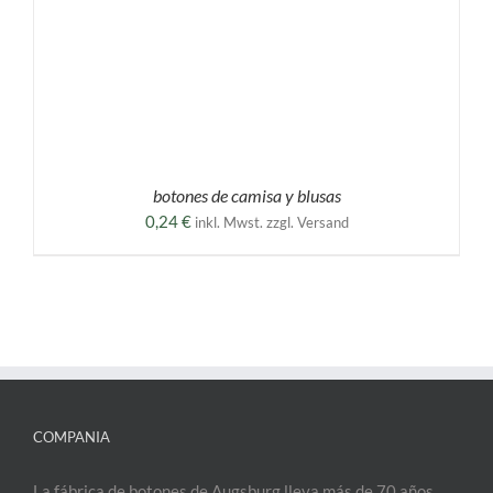
botones de camisa y blusas
0,24
€
inkl. Mwst. zzgl. Versand
COMPANIA
La fábrica de botones de Augsburg lleva más de 70 años