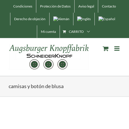
Saltar
Condiciones
Protección de Datos
Aviso legal
Contacto
al
contenido
Derecho de objeción
Mi cuenta
CARRITO
camisas y botón de blusa