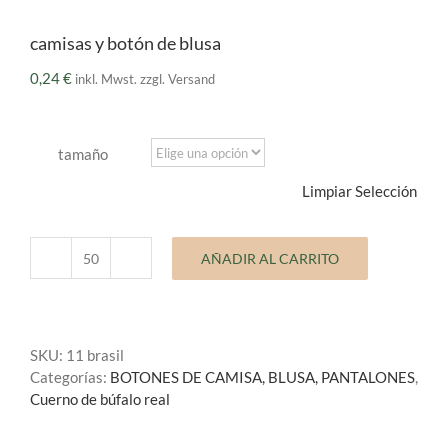
camisas y botón de blusa
0,24
€
inkl. Mwst. zzgl. Versand
tamaño
Limpiar Selección
AÑADIR AL CARRITO
camisas
y
botón
de
SKU:
11 brasil
blusa
Categorías:
BOTONES DE CAMISA, BLUSA, PANTALONES
,
cantidad
Cuerno de búfalo real