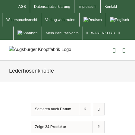
Skip
AGB
Datenschutzerklärung
Impressum
Kontakt
to
content
Widerspruchsrecht
Vertrag widerrufen
Mein Benutzerkonto
WARENKORB
Lederhosenknöpfe
Sortieren nach
Datum
Zeige
24 Produkte