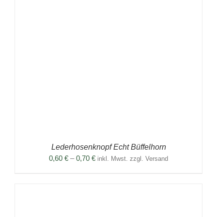
Lederhosenknopf Echt Büffelhorn
Preisspanne:
0,60
€
–
0,70
€
inkl. Mwst. zzgl. Versand
0,60 €
bis
0,70 €