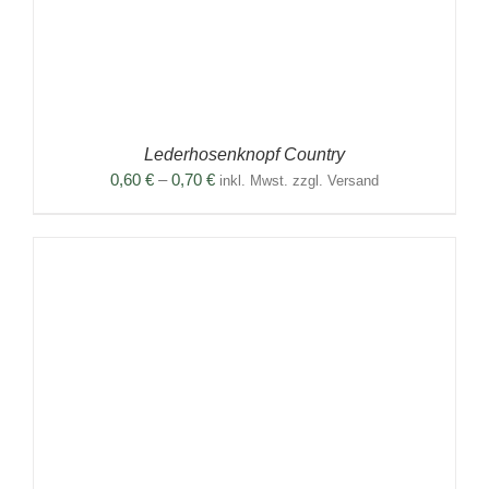
Lederhosenknopf Country
Preisspanne:
0,60
€
–
0,70
€
inkl. Mwst. zzgl. Versand
0,60 €
bis
0,70 €