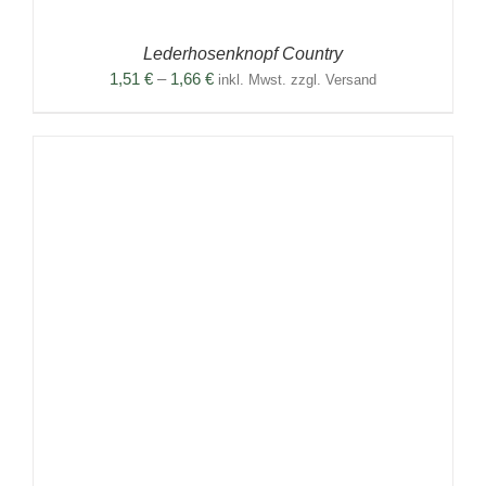
Lederhosenknopf Country
Preisspanne:
1,51
€
–
1,66
€
inkl. Mwst. zzgl. Versand
1,51 €
bis
1,66 €