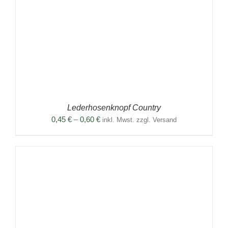
Lederhosenknopf Country
Preisspanne:
0,45
€
–
0,60
€
inkl. Mwst. zzgl. Versand
0,45 €
bis
0,60 €