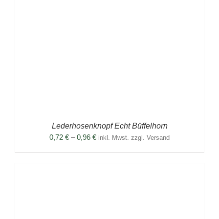
Lederhosenknopf Echt Büffelhorn
Preisspanne:
0,72
€
–
0,96
€
inkl. Mwst. zzgl. Versand
0,72 €
bis
0,96 €