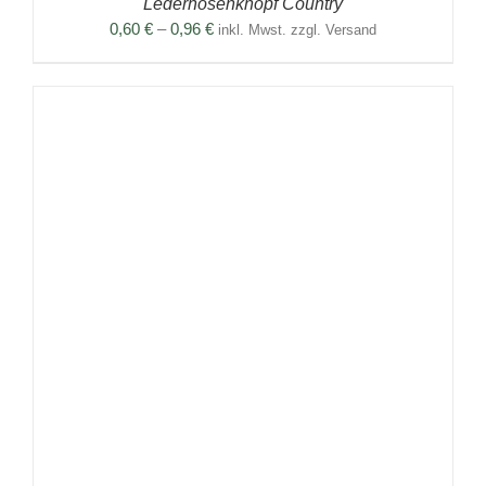
Lederhosenknopf Country
Preisspanne:
0,60
€
–
0,96
€
inkl. Mwst. zzgl. Versand
0,60 €
bis
0,96 €