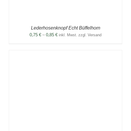
Lederhosenknopf Echt Büffelhorn
Preisspanne:
0,75
€
–
0,85
€
inkl. Mwst. zzgl. Versand
0,75 €
bis
0,85 €