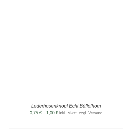
TE
Lederhosenknopf Echt Büffelhorn
Preisspanne:
0,75
€
–
1,00
€
inkl. Mwst. zzgl. Versand
0,75 €
bis
1,00 €