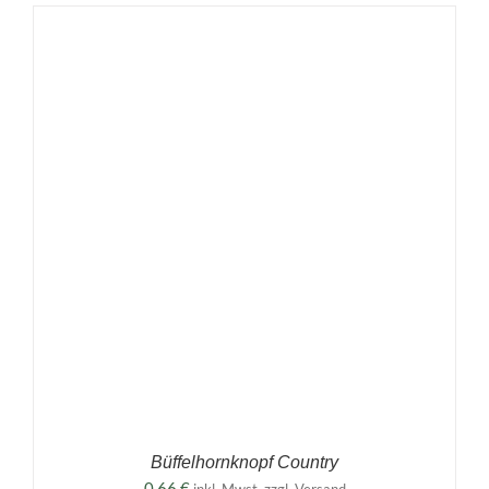
Büffelhornknopf Country
0,66
€