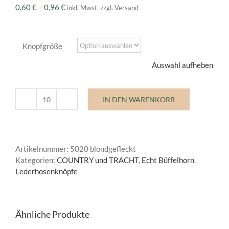
Preisspanne:
0,60
€
–
0,96
€
inkl. Mwst. zzgl. Versand
0,60 €
bis
0,96 €
Knopfgröße
Auswahl aufheben
IN DEN WARENKORB
Lederhosenknopf
Country
Menge
Artikelnummer:
5020 blondgefleckt
Kategorien:
COUNTRY und TRACHT
,
Echt Büffelhorn
,
Lederhosenknöpfe
Ähnliche Produkte