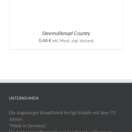
Steinnußknopf Country
0,48
€
inkl. Mwst. zzgl. Versand
UNTERNEHMEN
Die Augsburger Knopffabrik fertigt Knöpfe seit über 70
Jahren.
"Made in Germany".
Deutscher Knopfhersteller und Lieferant an Premium