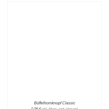
Büffelhornknopf Classic
0,96
€
inkl. Mwst. zzgl. Versand