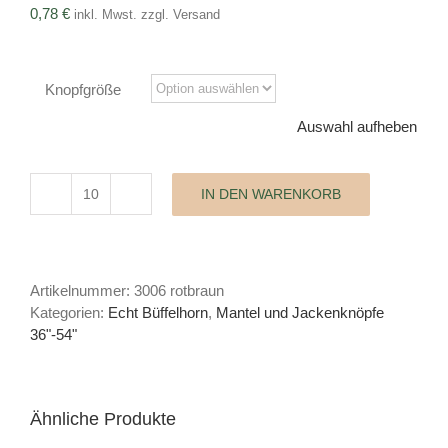
0,78
€
inkl. Mwst. zzgl. Versand
Knopfgröße
Auswahl aufheben
IN DEN WARENKORB
Büffelhornknopf
Classic
Menge
Artikelnummer:
3006 rotbraun
Kategorien:
Echt Büffelhorn
,
Mantel und Jackenknöpfe
36"-54"
Ähnliche Produkte