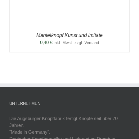
Mantelknopf Kunst und Imitate
0,40
€
inkl. Mwst. zzgl. Versand
UNTERNEHMEN
Die Augsburger Knopffabrik fertigt Knöpfe seit über 70
Jahren.
"Made in Germany".
Deutscher Knopfhersteller und Lieferant an Premium