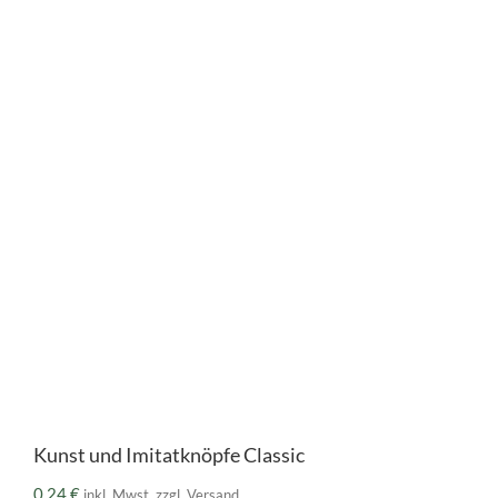
Kunst und Imitatknöpfe Classic
0,24
€
inkl. Mwst. zzgl. Versand