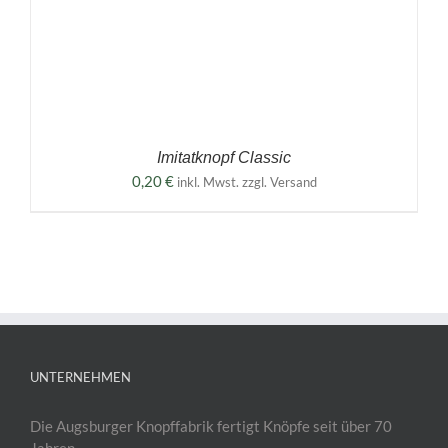
Imitatknopf Classic
0,20
€
inkl. Mwst. zzgl. Versand
UNTERNEHMEN
Die Augsburger Knopffabrik fertigt Knöpfe seit über 70
Jahren.