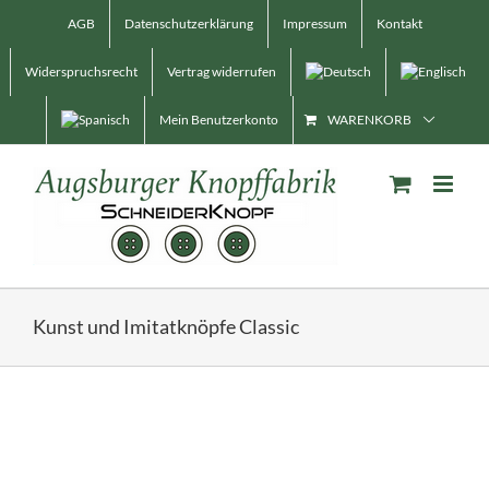
Skip
AGB
Datenschutzerklärung
Impressum
Kontakt
to
content
Widerspruchsrecht
Vertrag widerrufen
Mein Benutzerkonto
WARENKORB
Kunst und Imitatknöpfe Classic