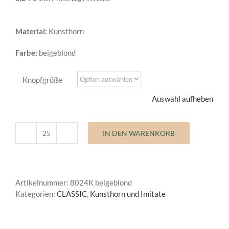
Material:
Kunsthorn
Farbe:
beigeblond
Knopfgröße
Auswahl aufheben
IN DEN WARENKORB
Kunst
und
Imitatknöpfe
Classic
Artikelnummer:
8024K beigeblond
Menge
Kategorien:
CLASSIC
,
Kunsthorn und Imitate