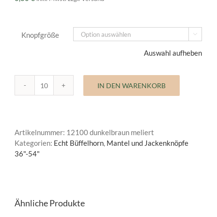
Knopfgröße

Auswahl aufheben
IN DEN WARENKORB
Mantelknopf
Echt
Büffelhorn
Menge
Artikelnummer:
12100 dunkelbraun meliert
Kategorien:
Echt Büffelhorn
,
Mantel und Jackenknöpfe
36"-54"
Ähnliche Produkte