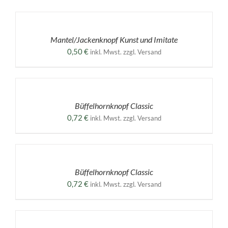
AUSFÜHRUNG
WÄHLEN
DIESES
/
PRODUKT
DETAILS
Mantel/Jackenknopf Kunst und Imitate
WEIST
MEHRERE
0,50
€
inkl. Mwst. zzgl. Versand
VARIANTEN
AUF.
AUSFÜHRUNG
DIE
WÄHLEN
OPTIONEN
DIESES
/
KÖNNEN
PRODUKT
DETAILS
Büffelhornknopf Classic
AUF
WEIST
DER
MEHRERE
0,72
€
inkl. Mwst. zzgl. Versand
PRODUKTSEITE
VARIANTEN
GEWÄHLT
AUF.
AUSFÜHRUNG
WERDEN
DIE
WÄHLEN
OPTIONEN
DIESES
/
KÖNNEN
PRODUKT
DETAILS
Büffelhornknopf Classic
AUF
WEIST
DER
MEHRERE
0,72
€
inkl. Mwst. zzgl. Versand
PRODUKTSEITE
VARIANTEN
GEWÄHLT
AUF.
AUSFÜHRUNG
WERDEN
DIE
WÄHLEN
OPTIONEN
DIESES
/