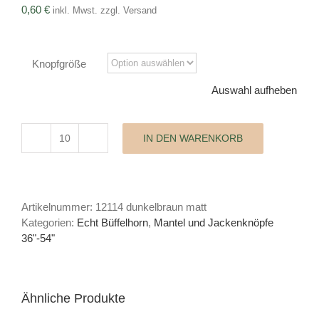
0,60
€
inkl. Mwst. zzgl. Versand
Knopfgröße
Auswahl aufheben
IN DEN WARENKORB
Mantelknopf
Echt
Büffelhorn
Menge
Artikelnummer:
12114 dunkelbraun matt
Kategorien:
Echt Büffelhorn
,
Mantel und Jackenknöpfe
36"-54"
Ähnliche Produkte