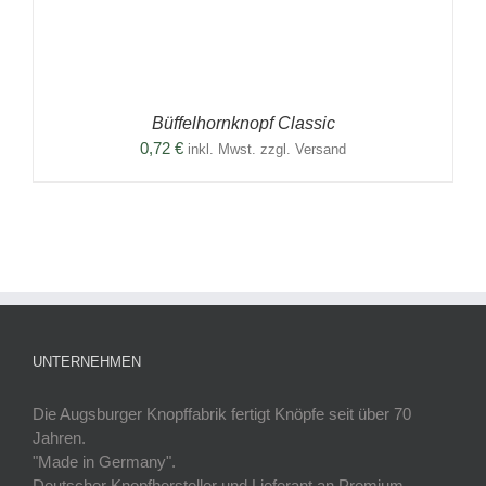
Büffelhornknopf Classic
0,72
€
inkl. Mwst. zzgl. Versand
UNTERNEHMEN
Die Augsburger Knopffabrik fertigt Knöpfe seit über 70
Jahren.
"Made in Germany".
Deutscher Knopfhersteller und Lieferant an Premium