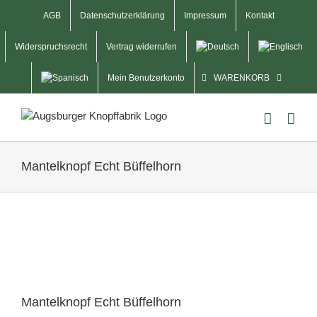
Skip
AGB
Datenschutzerklärung
Impressum
Kontakt
to
content
Widerspruchsrecht
Vertrag widerrufen
Mein Benutzerkonto
WARENKORB
Mantelknopf Echt Büffelhorn
Mantelknopf Echt Büffelhorn