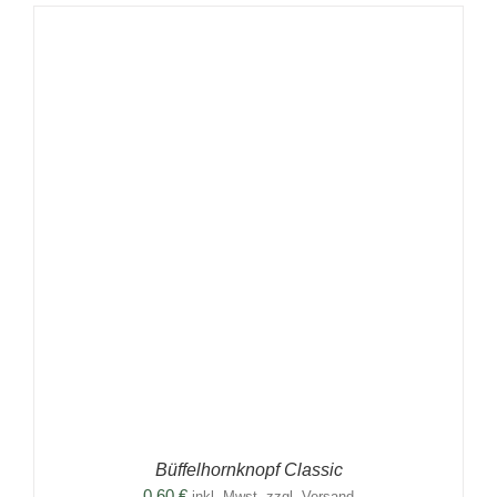
Büffelhornknopf Classic
0,60
€
inkl. Mwst. zzgl. Versand